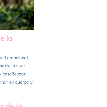
e la
ivel emocional,
arte, a vivir
 y enseñanzas
anar en cuerpo y
s de la