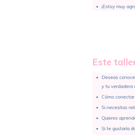
¡Estoy muy agra
Este taller
Deseas conocer
y tu verdadera 
Cómo conectar c
Si necesitas rel
Quieres aprende
Si te gustaría
di