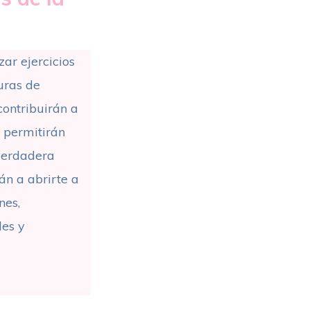
zar ejercicios
uras de
ontribuirán a
e permitirán
 verdadera
án a abrirte a
nes,
des y