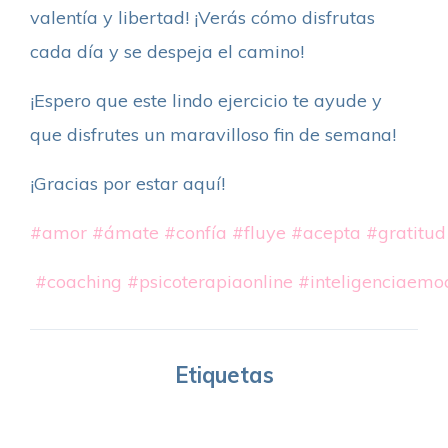
valentía y libertad! ¡Verás cómo disfrutas
cada día y se despeja el camino!
¡Espero que este lindo ejercicio te ayude y
que disfrutes un maravilloso fin de semana!
¡Gracias por estar aquí!
#amor
#ámate
#confía
#fluye
#acepta
#gratitud
#coaching
#psicoterapiaonline
#inteligenciaemo
Etiquetas