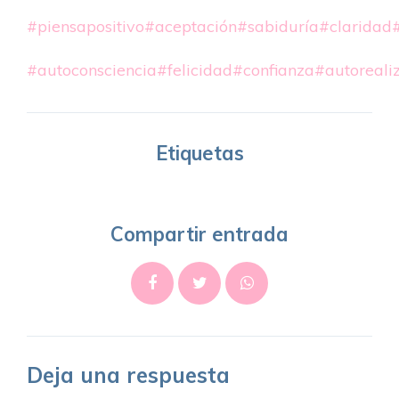
#piensapositivo
#aceptación
#sabiduría
#claridad
#autoconsciencia
#felicidad
#confianza
#autoreali
Etiquetas
Compartir entrada
Deja una respuesta