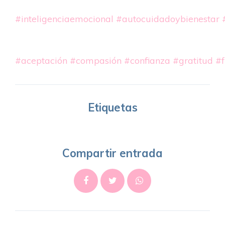
#inteligenciaemocional
#autocuidadoybienestar
#aceptación
#compasión
#confianza
#gratitud
#f
Etiquetas
Compartir entrada