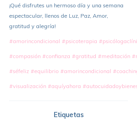
¡Qué disfrutes un hermoso día y una semana
espectacular, llenos de Luz, Paz, Amor,
gratitud y alegría!
#amorincondicional
#psicoterapia
#psicólogaclín
#compasión
#confianza
#gratitud
#meditación
#
#séfeliz
#equilibrio
#amorincondicional
#coachin
#visualización
#aquíyahora
#autocuidadoybienes
Etiquetas