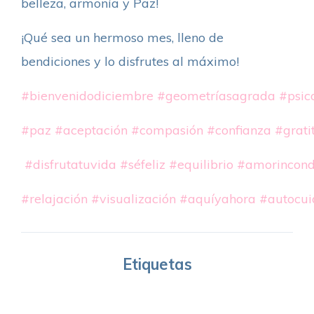
belleza, armonía y Paz!
¡Qué sea un hermoso mes, lleno de
bendiciones y lo disfrutes al máximo!
#bienvenidodiciembre
#geometríasagrada
#psic
#paz
#aceptación
#compasión
#confianza
#grati
#disfrutatuvida
#séfeliz
#equilibrio
#amorincond
#relajación
#visualización
#aquíyahora
#autocui
Etiquetas