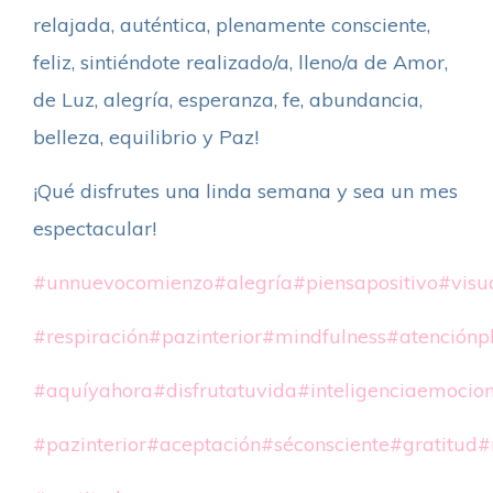
relajada, auténtica, plenamente consciente,
feliz, sintiéndote realizado/a, lleno/a de Amor,
de Luz, alegría, esperanza, fe, abundancia,
belleza, equilibrio y Paz!
¡Qué disfrutes una linda semana y sea un mes
espectacular!
#unnuevocomienzo
#alegría
#piensapositivo
#visu
#respiración
#pazinterior
#mindfulness
#atenciónp
#aquíyahora
#disfrutatuvida
#inteligenciaemocio
#pazinterior
#aceptación
#séconsciente
#gratitud
#