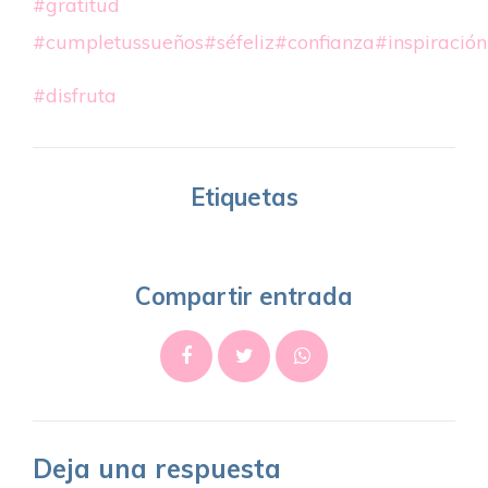
#gratitud
#cumpletussueños
#séfeliz
#confianza
#inspiración
#disfruta
Etiquetas
Compartir entrada
Deja una respuesta