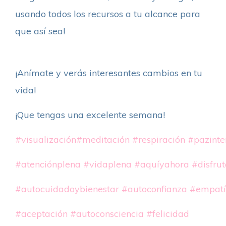
usando todos los recursos a tu alcance para
que así sea!
¡Anímate y verás interesantes cambios en tu
vida!
¡Que tengas una excelente semana!
#visualización
#meditación
#respiración
#pazinte
#atenciónplena
#vidaplena
#aquíyahora
#disfru
#autocuidadoybienestar
#autoconfianza
#empat
#aceptación
#autoconsciencia
#felicidad