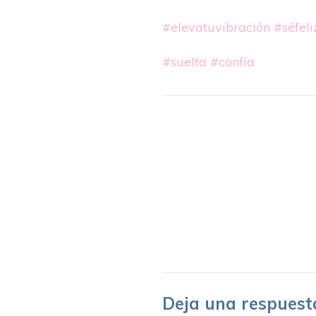
#elevatuvibración
#séfeli
#suelta
#confía
Deja una respuest