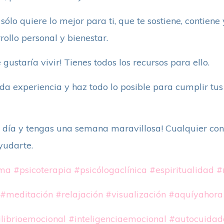
sólo quiere lo mejor para ti, que te sostiene, contiene
ollo personal y bienestar.
 gustaría vivir! Tienes todos los recursos para ello.
da experiencia y haz todo lo posible para cumplir tus 
 día y tengas una semana maravillosa! Cualquier con
yudarte.
ima
#psicoterapia
#psicólogaclínica
#espiritualidad
#
#meditación
#relajación
#visualización
#aquíyahora
librioemocional
#inteligenciaemocional
#autocuidad