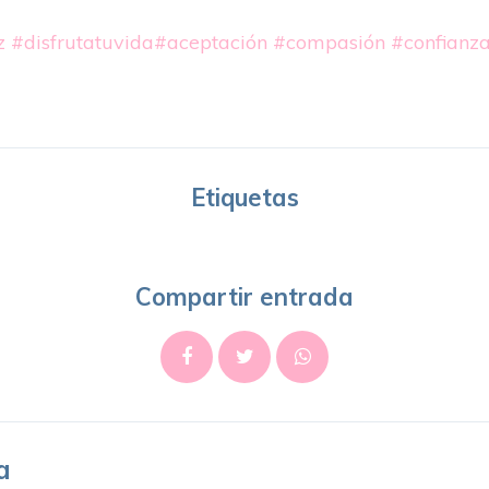
z
#disfrutatuvida
#aceptación
#compasión
#confianz
Etiquetas
Compartir entrada
a