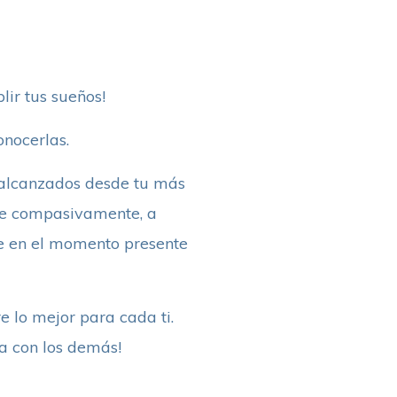
ir tus sueños!
onocerlas.
s alcanzados desde tu más
arte compasivamente, a
te en el momento presente
re lo mejor para cada ti.
/a con los demás!