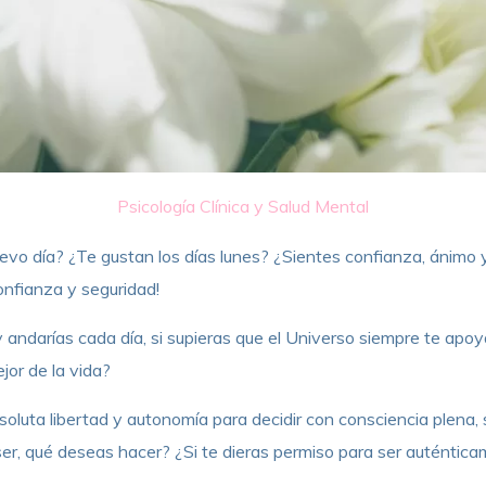
Psicología Clínica y Salud Mental
o día? ¿Te gustan los días lunes? ¿Sientes confianza, ánimo y
onfianza y seguridad!
y andarías cada día, si supieras que el Universo siempre te apoy
or de la vida?
oluta libertad y autonomía para decidir con consciencia plena, s
ser, qué deseas hacer? ¿Si te dieras permiso para ser auténtica