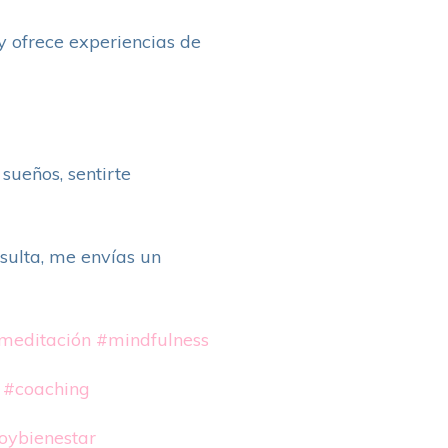
 y ofrece experiencias de
sueños, sentirte
sulta, me envías un
meditación
#mindfulness
#coaching
oybienestar