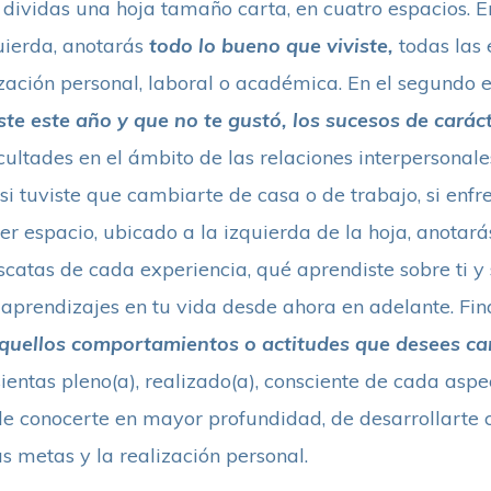
e dividas una hoja tamaño carta, en cuatro espacios. E
quierda, anotarás
todo lo bueno que viviste,
todas las 
ización personal, laboral o académica. En el segundo e
ste este año y que no te gustó, los sucesos de carác
icultades en el ámbito de las relaciones interpersonale
 si tuviste que cambiarte de casa o de trabajo, si enfr
cer espacio, ubicado a la izquierda de la hoja, anotará
scatas de cada experiencia, qué aprendiste sobre ti y
aprendizajes en tu vida desde ahora en adelante. Fin
quellos comportamientos o actitudes que desees c
 sientas pleno(a), realizado(a), consciente de cada asp
de conocerte en mayor profundidad, de desarrollarte
s metas y la realización personal.