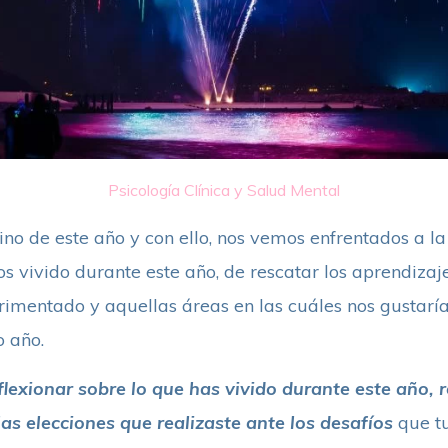
Psicología Clínica y Salud Mental
no de este año y con ello, nos vemos enfrentados a la
 vivido durante este año, de rescatar los aprendizaje
imentado y aquellas áreas en las cuáles nos gustarí
 año.
flexionar sobre lo que has vivido durante este año, 
as elecciones que realizaste
ante los desafíos
que tu