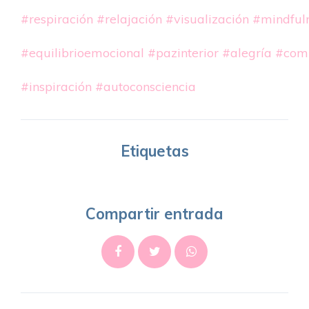
#respiración
#relajación
#visualización
#mindful
#equilibrioemocional
#pazinterior
#alegría
#com
#inspiración
#autoconsciencia
Etiquetas
Compartir entrada