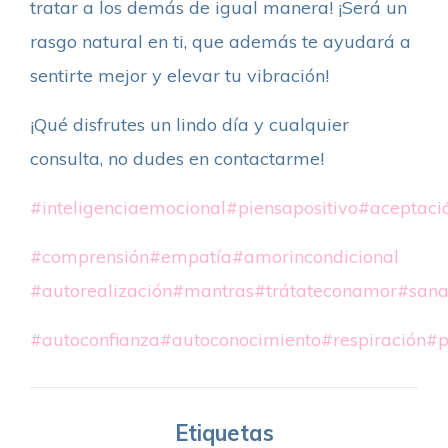
tratar a los demás de igual manera! ¡Será un
rasgo natural en ti, que además te ayudará a
sentirte mejor y elevar tu vibración!
¡Qué disfrutes un lindo día y cualquier
consulta, no dudes en contactarme!
#inteligenciaemocional
#piensapositivo
#aceptaci
#comprensión
#empatía
#amorincondicional
#autorealización
#mantras
#trátateconamor
#sana
#autoconfianza
#autoconocimiento
#respiración
#p
Etiquetas