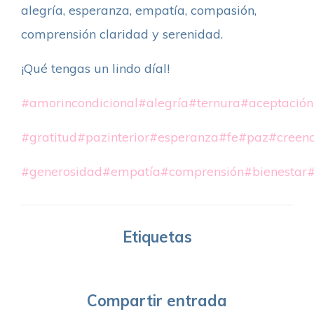
alegría, esperanza, empatía, compasión,
comprensión claridad y serenidad.
¡Qué tengas un lindo díal!
#amorincondicional
#alegría
#ternura
#aceptación
#gratitud
#pazinterior
#esperanza
#fe
#paz
#creenc
#generosidad
#empatía
#comprensión
#bienestar
#
Etiquetas
Compartir entrada