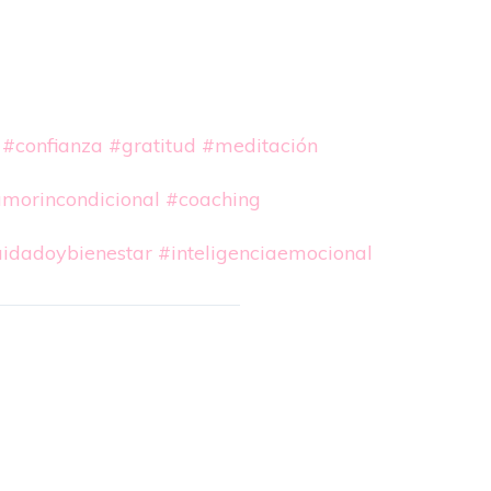
#confianza
#gratitud
#meditación
morincondicional
#coaching
idadoybienestar
#inteligenciaemocional