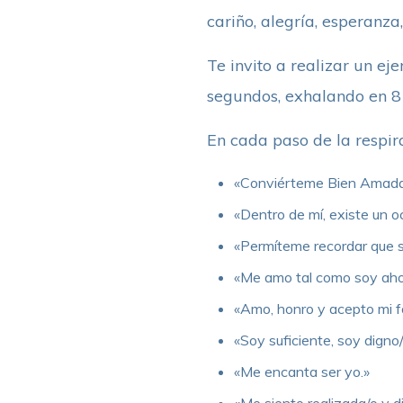
cariño, alegría, esperanza
Te invito a realizar un ej
segundos, exhalando en 8
En cada paso de la respira
«Conviérteme Bien Amada D
«Dentro de mí, existe un 
«Permíteme recordar que s
«Me amo tal como soy ah
«Amo, honro y acepto mi f
«Soy suficiente, soy digno
«Me encanta ser yo.»
«Me siento realizada/o y 