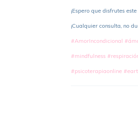
¡Espero que disfrutes este
¡Cualquier consulta, no du
#AmorIncondicional
#ám
#mindfulness
#respiració
#psicoterapiaonline
#eart