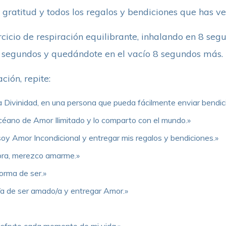
, gratitud y todos los regalos y bendiciones que has v
ercicio de respiración equilibrante, inhalando en 8 segu
 segundos y quedándote en el vacío 8 segundos más.
ción, repite:
ivinidad, en una persona que pueda fácilmente enviar bendici
océano de Amor Ilimitado y lo comparto con el mundo.»
oy Amor Incondicional y entregar mis regalos y bendiciones.»
ora, merezco amarme.»
orma de ser.»
/a de ser amado/a y entregar Amor.»
disfruto cada momento de mi vida.»