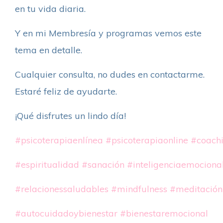
en tu vida diaria.
Y en mi Membresía y programas vemos este
tema en detalle.
Cualquier consulta, no dudes en contactarme.
Estaré feliz de ayudarte.
¡Qué disfrutes un lindo día!
#psicoterapiaenlínea
#psicoterapiaonline
#coach
#espiritualidad
#sanación
#inteligenciaemociona
#relacionessaludables
#mindfulness
#meditación
#autocuidadoybienestar
#bienestaremocional