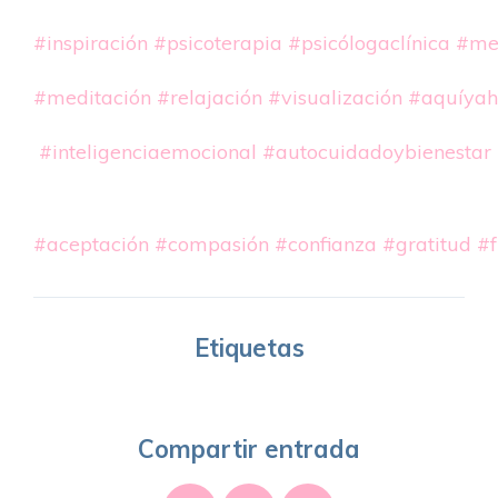
#inspiración
#psicoterapia
#psicólogaclínica
#me
#meditación
#relajación
#visualización
#aquíyah
#inteligenciaemocional
#autocuidadoybienestar
#aceptación
#compasión
#confianza
#gratitud
#f
Etiquetas
Compartir entrada