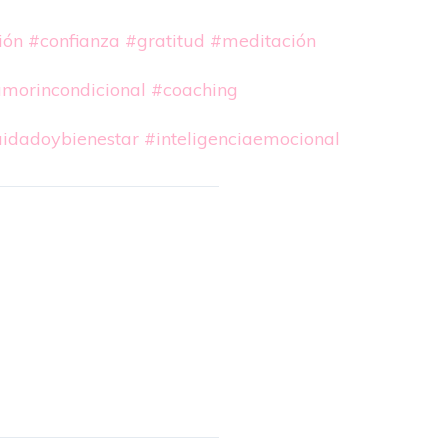
ión
#confianza
#gratitud
#meditación
morincondicional
#coaching
idadoybienestar
#inteligenciaemocional