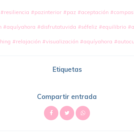
#resiliencia
#pazinterior
#paz
#aceptación
#compas
n
#aquíyahora
#disfrutatuvida
#séfeliz
#equilibrio
#a
hing
#relajación
#visualización
#aquíyahora
#autocu
Etiquetas
Compartir entrada