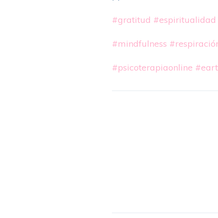
#gratitud
#espiritualidad
#mindfulness
#respiració
#psicoterapiaonline
#eart