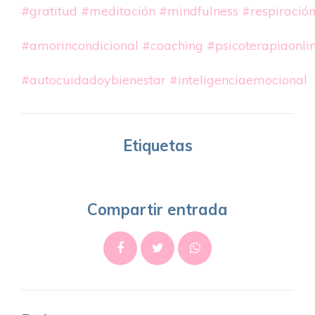
#gratitud
#meditación
#mindfulness
#respiració
#amorincondicional
#coaching
#psicoterapiaonli
#autocuidadoybienestar
#inteligenciaemocional
Etiquetas
Compartir entrada