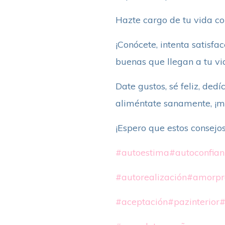
Hazte cargo de tu vida con
¡Conócete, intenta satisfa
buenas que llegan a tu vi
Date gustos, sé feliz, dedí
aliméntate sanamente, ¡me
¡Espero que estos consejos
#autoestima
#autoconfian
#autorealización
#amorpr
#aceptación
#pazinterior
#