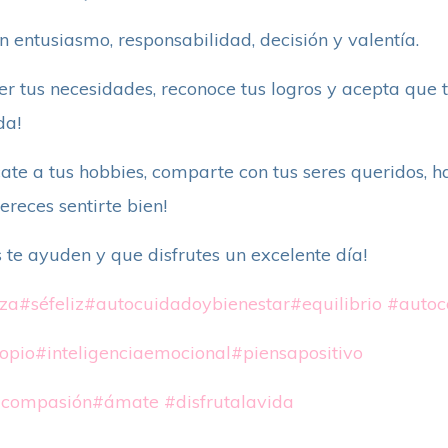
 entusiasmo, responsabilidad, decisión y valentía.
cer tus necesidades, reconoce tus logros y acepta que 
da!
cate a tus hobbies, comparte con tus seres queridos, haz
reces sentirte bien!
 te ayuden y que disfrutes un excelente día!
za
#séfeliz
#autocuidadoybienestar
#equilibrio
#autoco
opio
#inteligenciaemocional
#piensapositivo
compasión
#ámate
#disfrutalavida