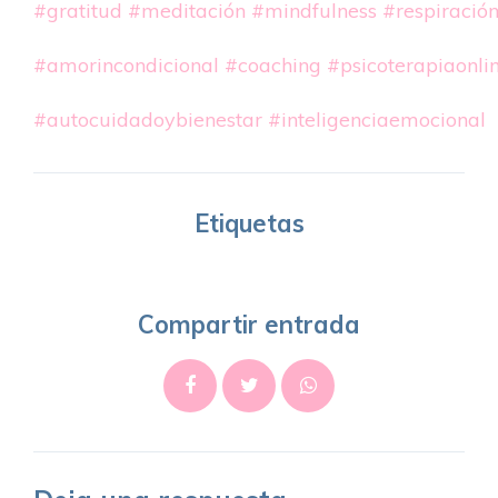
#gratitud
#meditación
#mindfulness
#respiració
#amorincondicional
#coaching
#psicoterapiaonli
#autocuidadoybienestar
#inteligenciaemocional
Etiquetas
Compartir entrada