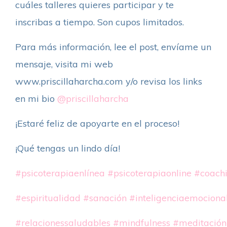
cuáles talleres quieres participar y te
inscribas a tiempo. Son cupos limitados.
Para más información, lee el post, envíame un
mensaje, visita mi web
www.priscillaharcha.com y/o revisa los links
en mi bio
@priscillaharcha
¡Estaré feliz de apoyarte en el proceso!
¡Qué tengas un lindo día!
#psicoterapiaenlínea
#psicoterapiaonline
#coach
#espiritualidad
#sanación
#inteligenciaemociona
#relacionessaludables
#mindfulness
#meditación