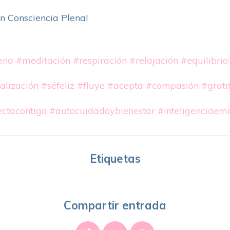
en Consciencia Plena!
ena
#meditación
#respiración
#relajación
#equilibrio
alización
#séfeliz
#fluye
#acepta
#compasión
#grati
ctacontigo
#autocuidadoybienestar
#inteligenciaem
Etiquetas
Compartir entrada