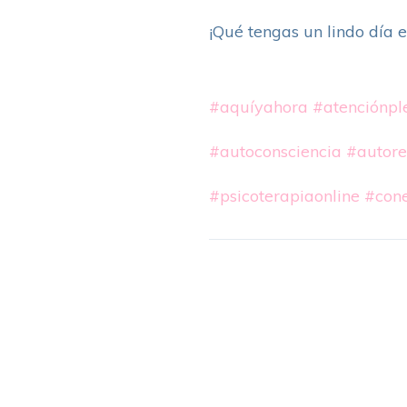
¡Qué tengas un lindo día 
#aquíyahora
#atenciónpl
#autoconsciencia
#autore
#psicoterapiaonline
#cone