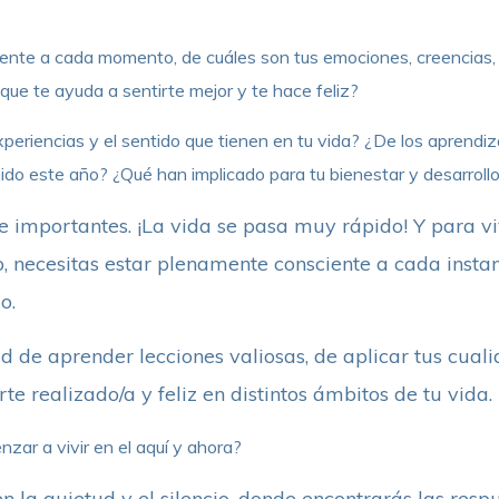
nte a cada momento, de cuáles son tus emociones, creencias,
ue te ayuda a sentirte mejor y te hace feliz?
periencias y el sentido que tienen en tu vida? ¿De los aprendi
do este año? ¿Qué han implicado para tu bienestar y desarroll
 importantes. ¡La vida se pasa muy rápido! Y para vi
, necesitas estar plenamente consciente a cada instan
o.
d de aprender lecciones valiosas, de aplicar tus cual
rte realizado/a y feliz en distintos ámbitos de tu vida.
ar a vivir en el aquí y ahora?
 en la quietud y el silencio, donde encontrarás las res