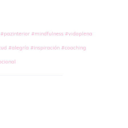
#pazinterior
#mindfulness
#vidaplena
tud
#alegría
#inspiración
#coaching
ocional