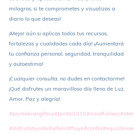
milagros, si te comprometes y visualizas a
diario lo que deseas!
¡Mejor aún si aplicas todos tus recursos,
fortalezas y cualidades cada día! ¡Aumentará
tu confianza personal, seguridad, tranquilidad
y autoestima!
¡Cualquier consulta, no dudes en contactarme!
¡Qué disfrutes un maravilloso día lleno de Luz,
Amor, Paz y alegría!
#portalenergético
#portal1010
#mindfulness
#aten
#disfrutatuvida
#séfeliz
#fluye
#confía
#equilibrio