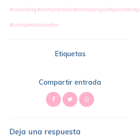
#coaching
#comprensión
#amorpropio
#psicoterap
#cumpletussueños
Etiquetas
Compartir entrada
Deja una respuesta