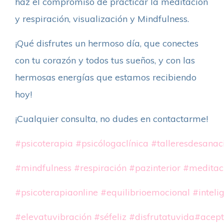
haz el compromiso de practicar la meditación
y respiración, visualización y Mindfulness.
¡Qué disfrutes un hermoso día, que conectes
con tu corazón y todos tus sueños, y con las
hermosas energías que estamos recibiendo
hoy!
¡Cualquier consulta, no dudes en contactarme!
#psicoterapia
#psicólogaclínica
#talleresdesanac
#mindfulness
#respiración
#pazinterior
#meditac
#psicoterapiaonline
#equilibrioemocional
#inteli
#elevatuvibración
#séfeliz
#disfrutatuvida
#acept