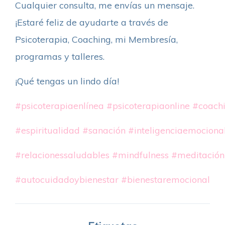
Cualquier consulta, me envías un mensaje.
¡Estaré feliz de ayudarte a través de
Psicoterapia, Coaching, mi Membresía,
programas y talleres.
¡Qué tengas un lindo día!
#psicoterapiaenlínea
#psicoterapiaonline
#coach
#espiritualidad
#sanación
#inteligenciaemociona
#relacionessaludables
#mindfulness
#meditación
#autocuidadoybienestar
#bienestaremocional