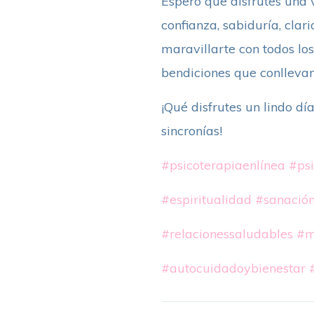
Espero que disfrutes una v
confianza, sabiduría, cla
maravillarte con todos los
bendiciones que conllevan
¡Qué disfrutes un lindo dí
sincronías!
#psicoterapiaenlínea
#psi
#espiritualidad
#sanació
#relacionessaludables
#m
#autocuidadoybienestar