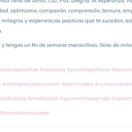
ida llena de Amor, Luz, Paz, alegría, fe, esperanza, va
ridad, optimismo, compasión, comprensión, ternura, em
 milagros y experiencias positivas que te sucedan, as
.
a y tengas un fin de semana maravilloso, lleno de mil
coterapiaonline
#coaching
#psicólogaclínica
#psicol
n
#inteligenciaemocional
#asertividad
#comunicación
indfulness
#meditación
#geometríasagrada
#sanae
#bienestaremocional