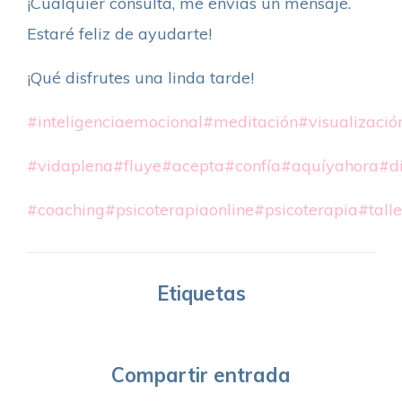
¡Cualquier consulta, me envías un mensaje.
Estaré feliz de ayudarte!
¡Qué disfrutes una linda tarde!
#inteligenciaemocional
#meditación
#visualizació
#vidaplena
#fluye
#acepta
#confía
#aquíyahora
#d
#coaching
#psicoterapiaonline
#psicoterapia
#tall
Etiquetas
Compartir entrada