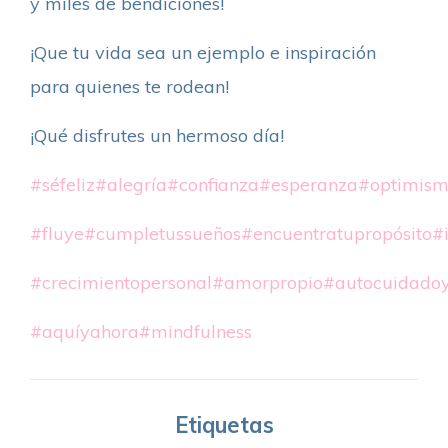
y miles de bendiciones!
¡Que tu vida sea un ejemplo e inspiración
para quienes te rodean!
¡Qué disfrutes un hermoso día!
#séfeliz
#alegría
#confianza
#esperanza
#optimis
#fluye
#cumpletussueños
#encuentratupropósito
#
#crecimientopersonal
#amorpropio
#autocuidadoy
#aquíyahora
#mindfulness
Etiquetas