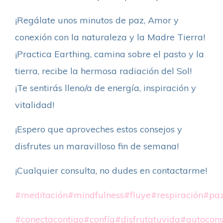
¡Regálate unos minutos de paz, Amor y
conexión con la naturaleza y la Madre Tierra!
¡Practica Earthing, camina sobre el pasto y la
tierra, recibe la hermosa radiación del Sol!
¡Te sentirás lleno/a de energía, inspiración y
vitalidad!
¡Espero que aproveches estos consejos y
disfrutes un maravilloso fin de semana!
¡Cualquier consulta, no dudes en contactarme!
#meditación
#mindfulness
#fluye
#respiración
#paz
#conectacontigo
#confía
#disfrutatuvida
#autocons