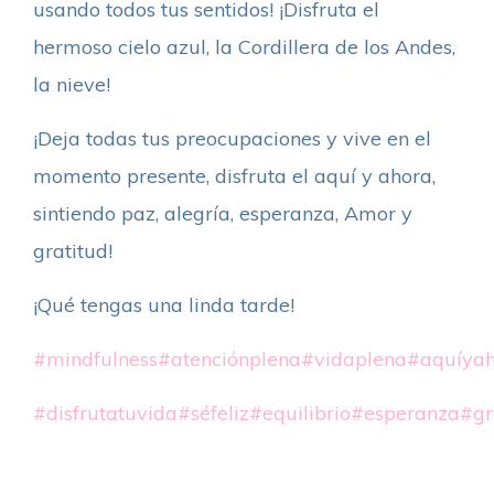
usando todos tus sentidos! ¡Disfruta el
hermoso cielo azul, la Cordillera de los Andes,
la nieve!
¡Deja todas tus preocupaciones y vive en el
momento presente, disfruta el aquí y ahora,
sintiendo paz, alegría, esperanza, Amor y
gratitud!
¡Qué tengas una linda tarde!
#mindfulness
#atenciónplena
#vidaplena
#aquíya
#disfrutatuvida
#séfeliz
#equilibrio
#esperanza
#gr