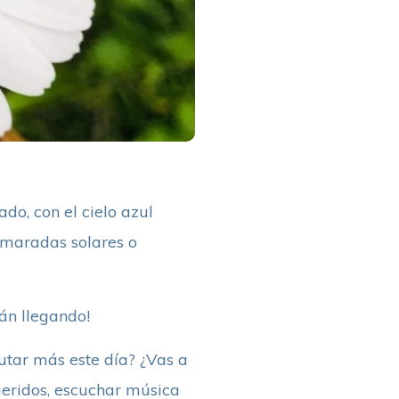
do, con el cielo azul
lamaradas solares o
án llegando!
rutar más este día? ¿Vas a
queridos, escuchar música