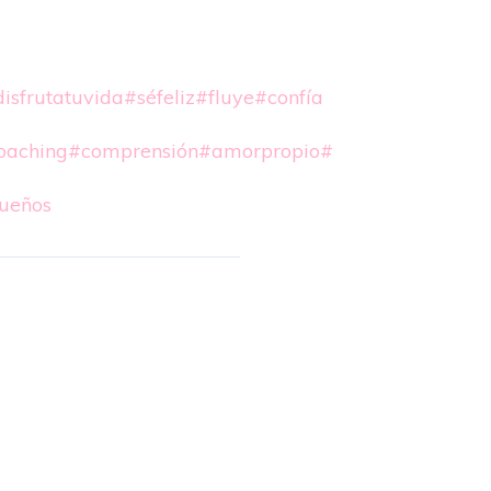
isfrutatuvida
#séfeliz
#fluye
#confía
oaching
#comprensión
#amorpropio
#
ueños