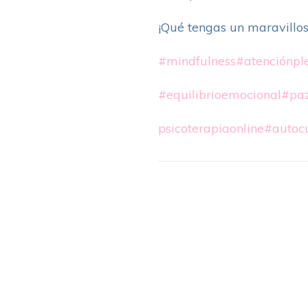
¡Qué tengas un maravillos
#mindfulness
#atenciónpl
#equilibrioemocional
#paz
psicoterapiaonline
#autoc