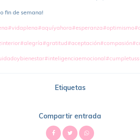
o fin de semana!
ena
#vidaplena
#aquíyahora
#esperanza
#optimismo
#d
interior
#alegría
#gratitud
#aceptación
#compasión
#c
uidadoybienestar
#inteligenciaemocional
#cumpletuss
Etiquetas
Compartir entrada