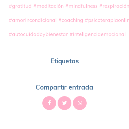
#gratitud
#meditación
#mindfulness
#respiració
#amorincondicional
#coaching
#psicoterapiaonli
#autocuidadoybienestar
#inteligenciaemocional
Etiquetas
Compartir entrada