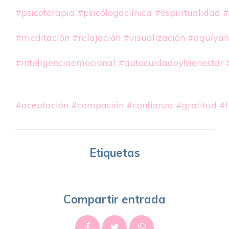
#psicoterapia
#psicólogaclínica
#espiritualidad
#
#meditación
#relajación
#visualización
#aquíyah
#inteligenciaemocional
#autocuidadoybienestar
#aceptación
#compasión
#confianza
#gratitud
#f
Etiquetas
Compartir entrada