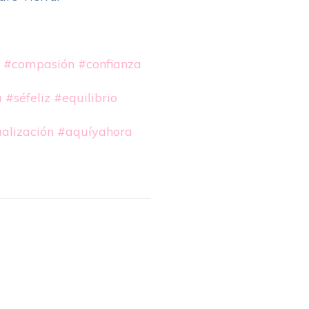
#compasión
#confianza
a
#séfeliz
#equilibrio
alización
#aquíyahora