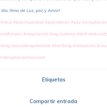
día, lleno de Luz, paz y Amor!
línica
#espiritualidad
#pazinterior
#paz
#aceptación
indfulness
#respiración
#aquíyahora
#disfrutatuvid
ching
#psicoterapiaonline
#earthing
#relajación
#visu
#inteligenciaemocional
Etiquetas
Compartir entrada