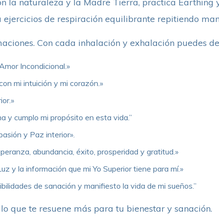
n la naturaleza y la Madre Tierra, practica Earthing 
 ejercicios de respiración equilibrante repitiendo ma
rmaciones. Con cada inhalación y exhalación puedes dec
Amor Incondicional.»
n mi intuición y mi corazón.»
ior.»
a y cumplo mi propósito en esta vida.”
asión y Paz interior».
speranza, abundancia, éxito, prosperidad y gratitud.»
Luz y la información que mi Yo Superior tiene para mí.»
ibilidades de sanación y manifiesto la vida de mi sueños.”
 lo que te resuene más para tu bienestar y sanación.