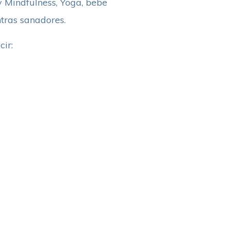
y Mindfulness, Yoga, bebe
ntras sanadores.
ir: