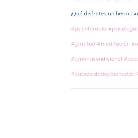
¡Qué disfrutes un hermoso 
#psicoterapia
#psicólogac
#gratitud
#meditación
#m
#amorincondicional
#coa
#autocuidadoybienestar