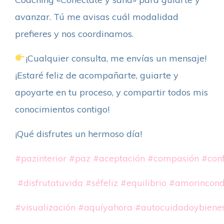
avanzar. Tú me avisas cuál modalidad
prefieres y nos coordinamos.
¡Cualquier consulta, me envías un mensaje!
¡Estaré feliz de acompañarte, guiarte y
apoyarte en tu proceso, y compartir todos mis
conocimientos contigo!
¡Qué disfrutes un hermoso día!
#pazinterior
#paz
#aceptación
#compasión
#con
#disfrutatuvida
#séfeliz
#equilibrio
#amorincond
#visualización
#aquíyahora
#autocuidadoybienes