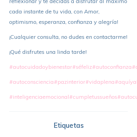
reflexionar y te decidas a disfrutar al máximo
cada instante de tu vida, con Amor,
optimismo, esperanza, confianza y alegría!
¡Cualquier consulta, no dudes en contactarme!
¡Qué disfrutes una linda tarde!
#autocuidadoybienestar
#séfeliz
#autoconfianza
#
#autoconsciencia
#pazinterior
#vidaplena
#aquíya
#inteligenciaemocional
#cumpletussueños
#autoc
Etiquetas