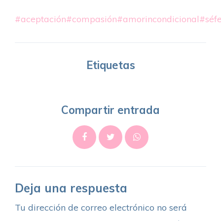
#aceptación
#compasión
#amorincondicional
#séfe
Etiquetas
Compartir entrada
Deja una respuesta
Tu dirección de correo electrónico no será