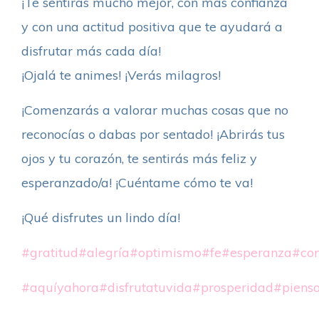
¡Te sentirás mucho mejor, con más confianza
y con una actitud positiva que te ayudará a
disfrutar más cada día!
¡Ojalá te animes! ¡Verás milagros!
¡Comenzarás a valorar muchas cosas que no
reconocías o dabas por sentado! ¡Abrirás tus
ojos y tu corazón, te sentirás más feliz y
esperanzado/a! ¡Cuéntame cómo te va!
¡Qué disfrutes un lindo día!
#gratitud
#alegría
#optimismo
#fe
#esperanza
#con
#aquíyahora
#disfrutatuvida
#prosperidad
#piensa