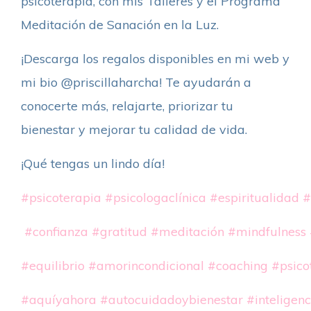
psicoterapia, con mis Talleres y el Programa
Meditación de Sanación en la Luz.
¡Descarga los regalos disponibles en mi web y
mi bio @priscillaharcha! Te ayudarán a
conocerte más, relajarte, priorizar tu
bienestar y mejorar tu calidad de vida.
¡Qué tengas un lindo día!
#psicoterapia
#psicologaclínica
#espiritualidad
#
#confianza
#gratitud
#meditación
#mindfulness
#equilibrio
#amorincondicional
#coaching
#psico
#aquíyahora
#autocuidadoybienestar
#inteligen