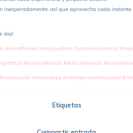
an inesperadamente, así que aprovecha cada instante 
e día!
na
#mindfulness
#aquíyahora
#autoconsciencia
#insp
#gratitud
#autoconfianza
#disfrutalavida
#autorealiz
#aceptación
#esperanza
#inteligenciaemocional
#me
Etiquetas
Compartir entrada