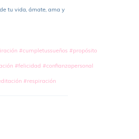
de tu vida, ámate, ama y
iración
#cumpletussueños
#propósito
ación
#felicidad
#confianzapersonal
ditación
#respiración