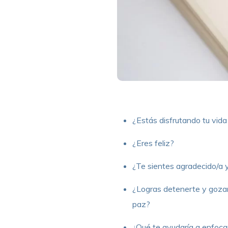
¿Estás disfrutando tu vida
¿Eres feliz?
¿Te sientes agradecido/a y
¿Logras detenerte y gozar
paz?
¿Qué te ayudaría a enfocar