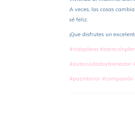
A veces, las cosas cambi
sé feliz.
¡Que disfrutes un excelent
#vidaplena
#atenciónple
#autocuidadoybienestar
#pazinterior
#compasión