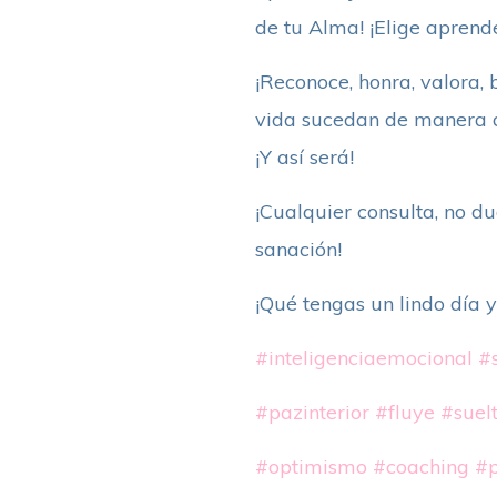
de tu Alma! ¡Elige aprend
¡Reconoce, honra, valora,
vida sucedan de manera ar
¡Y así será!
¡Cualquier consulta, no d
sanación!
¡Qué tengas un lindo día 
#inteligenciaemocional
#s
#pazinterior
#fluye
#suel
#optimismo
#coaching
#p