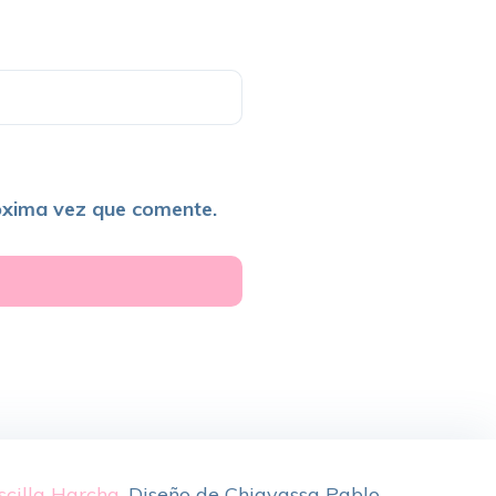
óxima vez que comente.
scilla Harcha
.
Diseño de
Chiavassa Pablo
.