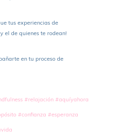
que tus experiencias de
 el de quienes te rodean!
pañarte en tu proceso de
dfulness
#relajación
#aquíyahora
pósito
#confianza
#esperanza
uvida