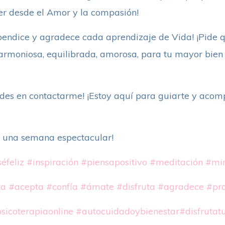
er desde el Amor y la compasión!
 bendice y agradece cada aprendizaje de Vida! ¡Pide 
moniosa, equilibrada, amorosa, para tu mayor bien y
udes en contactarme! ¡Estoy aquí para guiarte y acom
y una semana espectacular!
éfeliz
#inspiración
#piensapositivo
#meditación
#min
ta
#acepta
#confía
#ámate
#disfruta
#agradece
#pro
sicoterapiaonline
#autocuidadoybienestar
#disfrutat