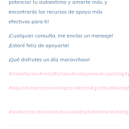
potenciar tu autoestima y amarte más, y
encontrarás los recursos de apoyo más
efectivos para ti!
¡Cualquier consulta, me envías un mensaje!
¡Estaré feliz de apoyarte!
¡Qué disfrutes un día maravilloso!
#meditación
#mindfulness
#vidaplena
#coaching
#
#equilibrioemocional
#pazinterior
#gratitud
#acep
#autoconsciencia
#autocuidadoybienestar
#inteli