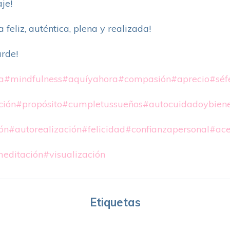
je!
 feliz, auténtica, plena y realizada!
arde!
a
#mindfulness
#aquíyahora
#compasión
#aprecio
#séf
ción
#propósito
#cumpletussueños
#autocuidadoybiene
ón
#autorealización
#felicidad
#confianzapersonal
#ace
editación
#visualización
Etiquetas