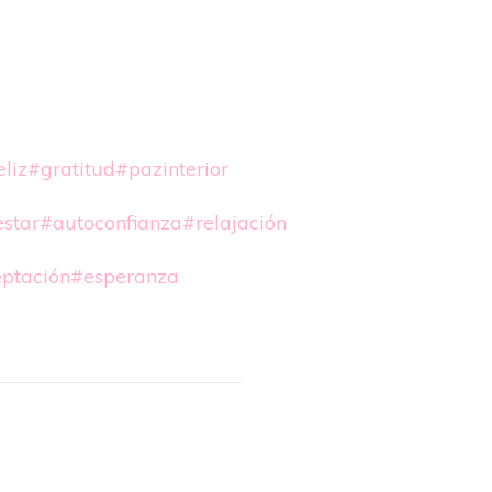
eliz
#gratitud
#pazinterior
star
#autoconfianza
#relajación
ptación
#esperanza