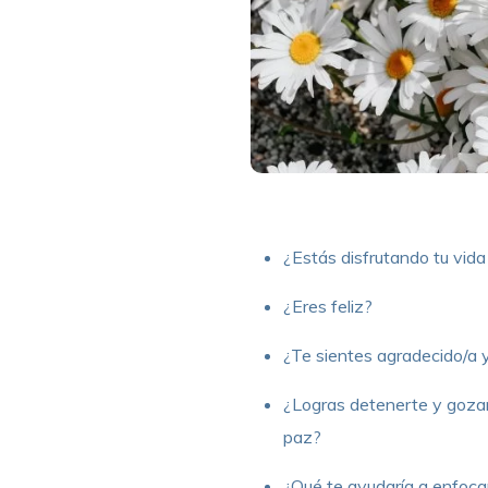
¿Estás disfrutando tu vida
¿Eres feliz?
¿Te sientes agradecido/a y
¿Logras detenerte y gozar
paz?
¿Qué te ayudaría a enfocar