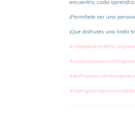
encuentro, cada aprendiza
¡Permítete ser una persona
¡Que disfrutes una linda t
#vidaplena
#atenciónplen
#autoconsciencia
#inspira
#disfrutalavida
#respiraci
#inteligenciaemocional
#m