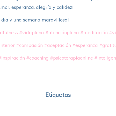
mor, esperanza, alegría y calidez!
o día y una semana maravillosa!
dfulness
#vidaplena
#atenciónplena
#meditación
#vi
nterior
#compasión
#aceptación
#esperanza
#gratit
#inspiración
#coaching
#psicoterapiaonline
#intelige
Etiquetas