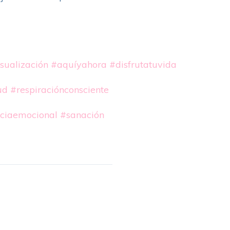
sualización
#aquíyahora
#disfrutatuvida
ud
#respiraciónconsciente
nciaemocional
#sanación