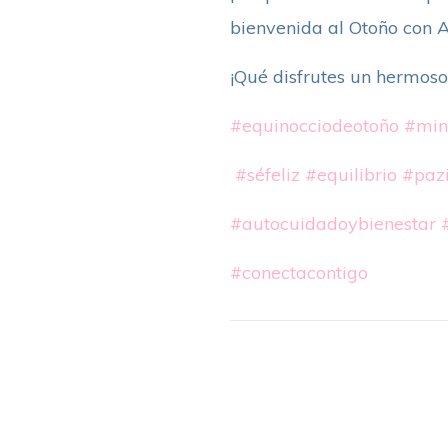
bienvenida al Otoño con A
¡Qué disfrutes un hermos
#equinocciodeotoño
#min
#séfeliz
#equilibrio
#pazi
#autocuidadoybienestar
#conectacontigo