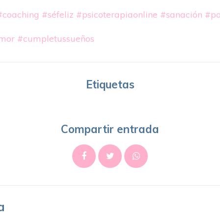
#coaching
#séfeliz
#psicoterapiaonline
#sanación
#pa
mor
#cumpletussueños
Etiquetas
Compartir entrada
a