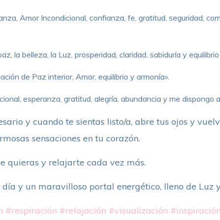
ranza, Amor Incondicional, confianza, fe, gratitud, seguridad, c
az, la belleza, la Luz, prosperidad, claridad, sabiduría y equilibri
ción de Paz interior, Amor, equilibrio y armonía».
ional, esperanza, gratitud, alegría, abundancia y me dispongo a 
rio y cuando te sientas listo/a, abre tus ojos y vuelv
ermosas sensaciones en tu corazón.
 quieras y relajarte cada vez más.
 día y un maravilloso portal energético, lleno de Luz 
n
#respiración
#relajación
#visualización
#inspiració