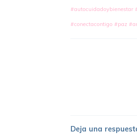
#autocuidadoybienestar
#conectacontigo
#paz
#a
Deja una respuest