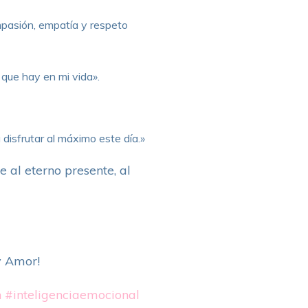
ompasión, empatía y respeto
o que hay en mi vida».
disfrutar al máximo este día.»
e al eterno presente, al
y Amor!
n
#inteligenciaemocional