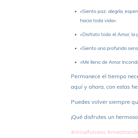
«Siento paz, alegría, espe
hacia toda vida».
«Disfruto todo el Amor, la p
«Siento una profunda sensa
«Me lleno de Amor Incondic
Permanece el tiempo necesa
aquí y ahora, con estas h
Puedes volver siempre que
¡Qué disfrutes un hermoso
#mindfulness
#meditació