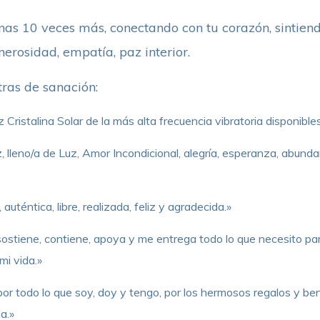
nas 10 veces más, conectando con tu corazón, sintiendo
erosidad, empatía, paz interior.
tras de sanación:
Cristalina Solar de la más alta frecuencia vibratoria disponible
, lleno/a de Luz, Amor Incondicional, alegría, esperanza, abundan
auténtica, libre, realizada, feliz y agradecida.»
stiene, contiene, apoya y me entrega todo lo que necesito para
mi vida.»
r todo lo que soy, doy y tengo, por los hermosos regalos y ben
a.»