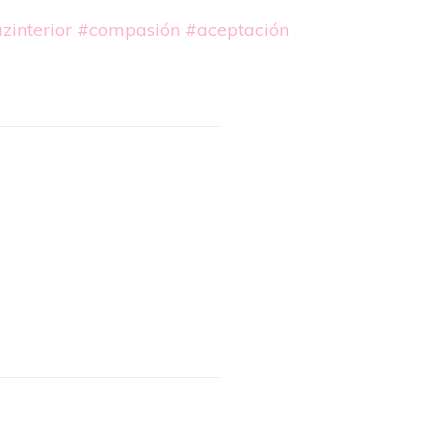
zinterior
#compasión
#aceptación