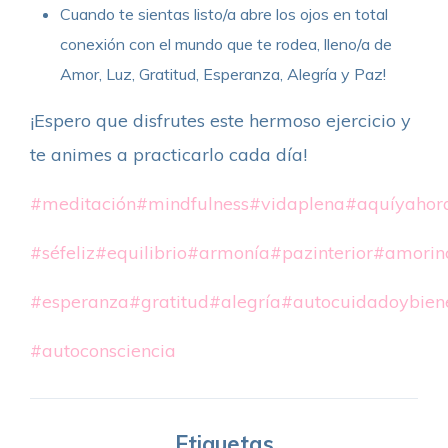
Cuando te sientas listo/a abre los ojos en total
conexión con el mundo que te rodea, lleno/a de
Amor, Luz, Gratitud, Esperanza, Alegría y Paz!
¡Espero que disfrutes este hermoso ejercicio y
te animes a practicarlo cada día!
#meditación
#mindfulness
#vidaplena
#aquíyahor
#séfeliz
#equilibrio
#armonía
#pazinterior
#amorinc
#esperanza
#gratitud
#alegría
#autocuidadoybien
#autoconsciencia
Etiquetas