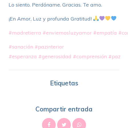
Lo siento. Perdóname. Gracias. Te amo.
¡En Amor, Luz y profunda Gratitud!
#madretierra
#enviemosluzyamor
#empatía
#co
#sanación
#pazinterior
#esperanza
#generosidad
#comprensión
#paz
Etiquetas
Compartir entrada