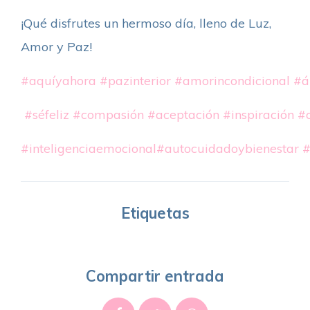
¡Qué disfrutes un hermoso día, lleno de Luz,
Amor y Paz!
#aquíyahora
#pazinterior
#amorincondicional
#á
#séfeliz
#compasión
#aceptación
#inspiración
#
#inteligenciaemocional
#autocuidadoybienestar
#
Etiquetas
Compartir entrada