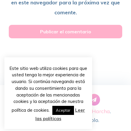
en este navegador para la próxima vez que
comente.
Este sitio web utiliza cookies para que
usted tenga la mejor experiencia de
usuario. Si continúa navegando está
dando su consentimiento para la
aceptación de las mencionadas
cookies y la aceptación de nuestra
política de cookies.
Leer
Copyright © 2026 ~
Priscilla Harcha
.
Aceptar
las políticas
Diseño de
Chiavassa Pablo
.