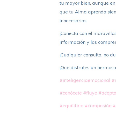
tu mayor bien, aunque en 
que tu Alma aprenda siemp
innecesarias.
¡Conecta con el maravillos
información y las compren
¡Cualquier consulta, no d
¡Que disfrutes un hermoso
#inteligenciaemocional
#
#conócete
#fluye
#acept
#equilibrio
#compasión
#