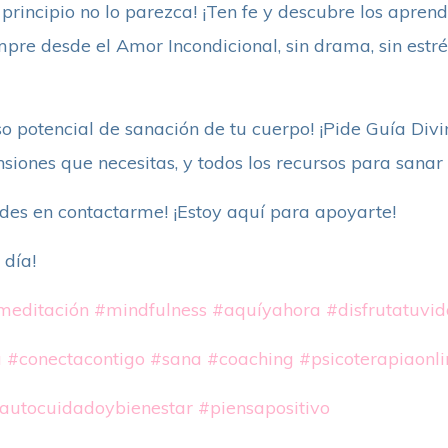
principio no lo parezca! ¡Ten fe y descubre los apren
re desde el Amor Incondicional, sin drama, sin estré
o potencial de sanación de tu cuerpo! ¡Pide Guía Divi
siones que necesitas, y todos los recursos para sana
udes en contactarme! ¡Estoy aquí para apoyarte!
 día!
meditación
#mindfulness
#aquíyahora
#disfrutatuvid
a
#conectacontigo
#sana
#coaching
#psicoterapiaonli
autocuidadoybienestar
#piensapositivo