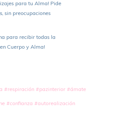
dizajes para tu Alma! Pide
s, sin preocupaciones
na para recibir todas la
r en Cuerpo y Alma!
a
#respiración
#pazinterior
#ámate
ne
#confianza
#autorealización