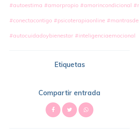
#autoestima
#amorpropio
#amorincondicional
#
#conectacontigo
#psicoterapiaonline
#mantrasde
#autocuidadoybienestar
#inteligenciaemocional
Etiquetas
Compartir entrada